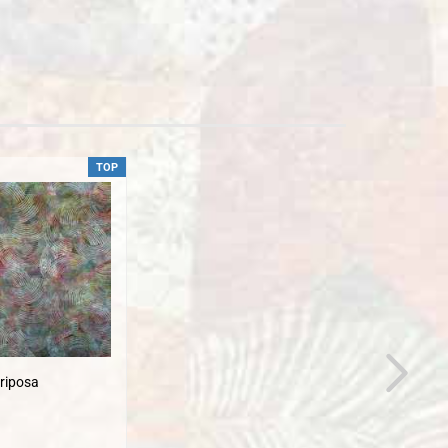
TOP
riposa