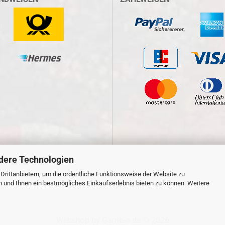
dere Technologien
rittanbietern, um die ordentliche Funktionsweise der Website zu
n und Ihnen ein bestmögliches Einkaufserlebnis bieten zu können. Weitere
Webshop
by Gambio.de © 2026