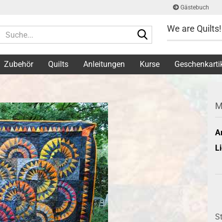
Gästebuch
We are Quilts!
Suche...
Zubehör
Quilts
Anleitungen
Kurse
Geschenkarti
M
Ar
Li
S