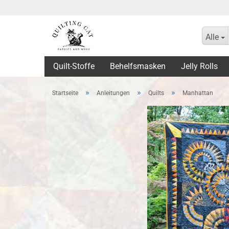
Alle
Quilt-Stoffe
Behelfsmasken
Jelly Rolls
»
»
»
Startseite
Anleitungen
Quilts
Manhattan