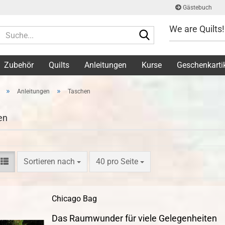
Gästebuch
We are Quilts!
Suche...
Zubehör
Quilts
Anleitungen
Kurse
Geschenkarti
»
»
Anleitungen
Taschen
en
Sortieren nach
pro Seite
Sortieren nach
40 pro Seite
Chicago Bag
Das Raumwunder für viele Gelegenheiten