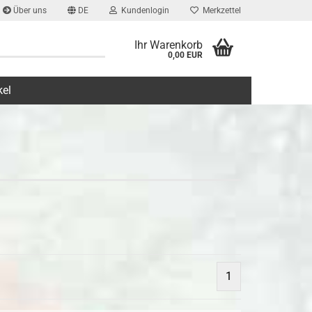
Über uns
DE
Kundenlogin
Merkzettel
Ihr Warenkorb
0,00 EUR
kel
1