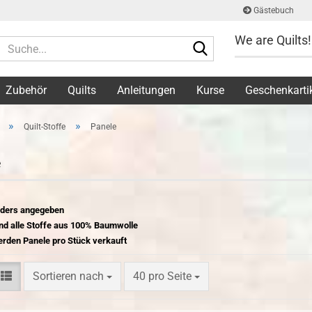
Gästebuch
We are Quilts!
Suche...
Zubehör
Quilts
Anleitungen
Kurse
Geschenkarti
»
»
Quilt-Stoffe
Panele
e
ders angegeben
nd alle Stoffe aus 100% Baumwolle
rden Panele pro Stück verkauft
Sortieren nach
pro Seite
Sortieren nach
40 pro Seite